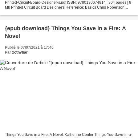
Printed-Circuit-Board-Designer-s.pdf ISBN: 9780130674814 | 304 pages | 8
Mb Printed Circuit Board Designer's Reference; Basics Chris Robertson
Page: 304 Format: pdf, ePub, fb2, mobi ISBN:...
{epub download} Things You Save in a Fire: A
Novel
Publié le 07/07/2021 à 17:40
Par
xothybar
Things You Save in a Fire: A Novel. Katherine Center Things-You-Save-in-a-