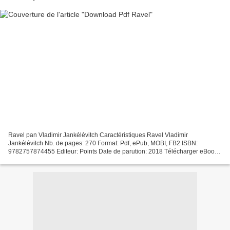
Ravel pan Vladimir Jankélévitch Caractéristiques Ravel Vladimir
Jankélévitch Nb. de pages: 270 Format: Pdf, ePub, MOBI, FB2 ISBN:
9782757874455 Editeur: Points Date de parution: 2018 Télécharger eBook
gratuit Livres gratuits à télécharger sur ipad mini...