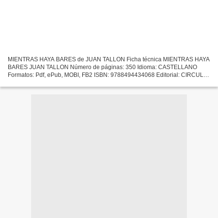
MIENTRAS HAYA BARES de JUAN TALLON Ficha técnica MIENTRAS HAYA
BARES JUAN TALLON Número de páginas: 350 Idioma: CASTELLANO
Formatos: Pdf, ePub, MOBI, FB2 ISBN: 9788494434068 Editorial: CIRCULO
DE TIZA Año de edición: 2016 Descargar eBook gratis Descargar...