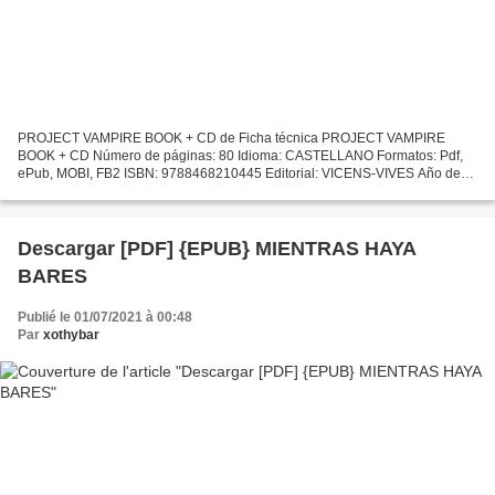
PROJECT VAMPIRE BOOK + CD de Ficha técnica PROJECT VAMPIRE
BOOK + CD Número de páginas: 80 Idioma: CASTELLANO Formatos: Pdf,
ePub, MOBI, FB2 ISBN: 9788468210445 Editorial: VICENS-VIVES Año de
edición: 2012 Descargar eBook gratis Libro en línea gratuito...
Descargar [PDF] {EPUB} MIENTRAS HAYA
BARES
Publié le 01/07/2021 à 00:48
Par
xothybar