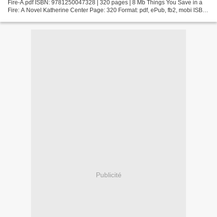
Fire-A.pdf ISBN: 9781250047328 | 320 pages | 8 Mb Things You Save in a
Fire: A Novel Katherine Center Page: 320 Format: pdf, ePub, fb2, mobi ISBN:
9781250047328 Publisher: St. Martin''s...
Publicité