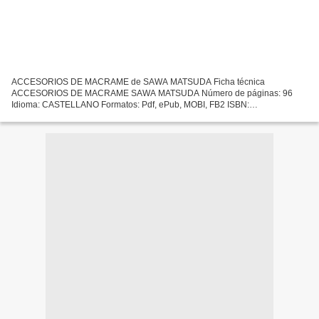
ACCESORIOS DE MACRAME de SAWA MATSUDA Ficha técnica
ACCESORIOS DE MACRAME SAWA MATSUDA Número de páginas: 96
Idioma: CASTELLANO Formatos: Pdf, ePub, MOBI, FB2 ISBN:
9788425230882 Editorial: GUSTAVO GILI Año de edición: 2019 Descargar
eBook gratis Libros...