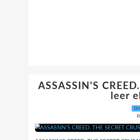
ASSASSIN'S CREED
leer e
16.
P