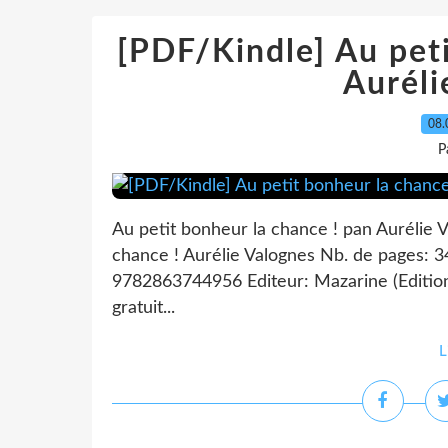
[PDF/Kindle] Au peti
Auréli
08.
P
Au petit bonheur la chance ! pan Aurélie 
chance ! Aurélie Valognes Nb. de pages: 
9782863744956 Editeur: Mazarine (Editio
gratuit...
L