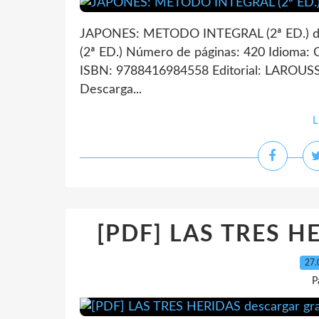
JAPONES: METODO INTEGRAL (2ª ED.) d
(2ª ED.) Número de páginas: 420 Idioma
ISBN: 9788416984558 Editorial: LAROUSSE
Descarga...
L
[PDF] LAS TRES HE
27.
P