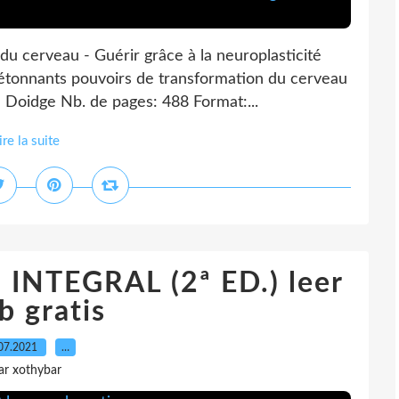
du cerveau - Guérir grâce à la neuroplasticité
étonnants pouvoirs de transformation du cerveau
n Doidge Nb. de pages: 488 Format:...
ire la suite
NTEGRAL (2ª ED.) leer
b gratis
07.2021
…
ar xothybar