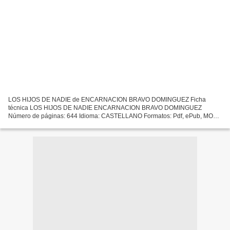
LOS HIJOS DE NADIE de ENCARNACION BRAVO DOMINGUEZ Ficha
técnica LOS HIJOS DE NADIE ENCARNACION BRAVO DOMINGUEZ
Número de páginas: 644 Idioma: CASTELLANO Formatos: Pdf, ePub, MOBI,
FB2 ISBN: 9788494973741 Editorial: SELEER Año de edición: 2018
Descargar...