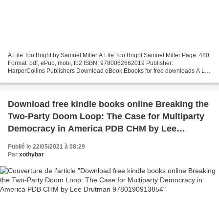
A Lite Too Bright by Samuel Miller A Lite Too Bright Samuel Miller Page: 480
Format: pdf, ePub, mobi, fb2 ISBN: 9780062662019 Publisher:
HarperCollins Publishers Download eBook Ebooks for free downloads A Lite
Too Bright 9780062662019 Today I'm sharing...
Download free kindle books online Breaking the
Two-Party Doom Loop: The Case for Multiparty
Democracy in America PDB CHM by Lee
Drutman 9780190913854
Publié le 22/05/2021 à 08:29
Par
xothybar