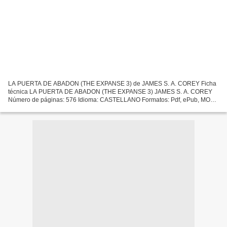
LA PUERTA DE ABADON (THE EXPANSE 3) de JAMES S. A. COREY Ficha
técnica LA PUERTA DE ABADON (THE EXPANSE 3) JAMES S. A. COREY
Número de páginas: 576 Idioma: CASTELLANO Formatos: Pdf, ePub, MOBI,
FB2 ISBN: 9788417347208 Editorial: S.A. EDICIONES B Año de...