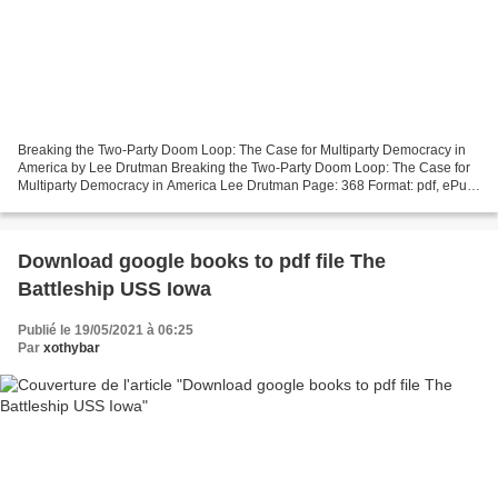
Breaking the Two-Party Doom Loop: The Case for Multiparty Democracy in
America by Lee Drutman Breaking the Two-Party Doom Loop: The Case for
Multiparty Democracy in America Lee Drutman Page: 368 Format: pdf, ePub,
mobi, fb2 ISBN: 9780190913854 Publisher:...
Download google books to pdf file The
Battleship USS Iowa
Publié le 19/05/2021 à 06:25
Par
xothybar