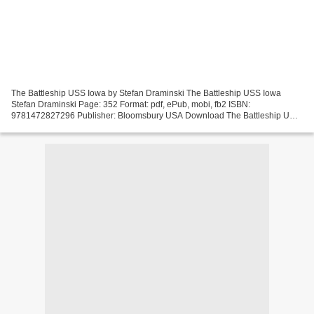
The Battleship USS Iowa by Stefan Draminski The Battleship USS Iowa
Stefan Draminski Page: 352 Format: pdf, ePub, mobi, fb2 ISBN:
9781472827296 Publisher: Bloomsbury USA Download The Battleship USS
Iowa Download google books to pdf file The Battleship...