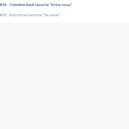
#26 : Chimène Badi raconte "Entre nous"
#25 : Indochine raconte "3e sexe"
#24 : Zaho raconte "C'est chelou"
#23 : Patrick Bruel raconte "Au café des délices"
#22 : Kyo raconte "Le chemin"
#21 : Nolwenn Leroy raconte "Cassé"
#20 : Patrick Hernandez raconte "Born to be alive"
#19 : Lorie raconte "Près de moi"
#18 : Michael Jones raconte "A nos actes manqués" (avec Jean-Jacque
#17 : Khaled raconte "Aïcha"
#16 : Corneille raconte "Parce qu'on vient de loin"
#15 : Indochine raconte "L'aventurier"