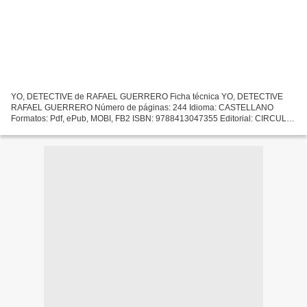
YO, DETECTIVE de RAFAEL GUERRERO Ficha técnica YO, DETECTIVE
RAFAEL GUERRERO Número de páginas: 244 Idioma: CASTELLANO
Formatos: Pdf, ePub, MOBI, FB2 ISBN: 9788413047355 Editorial: CIRCULO
ROJO Año de edición: 2018 Descargar eBook gratis Libros gratis...