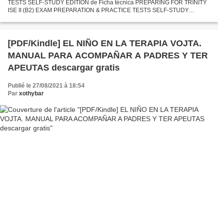
TESTS SELF-STUDY EDITION de Ficha técnica PREPARING FOR TRINITY
ISE II (B2) EXAM PREPARATION & PRACTICE TESTS SELF-STUDY
EDITION Idioma: INGLÉS Formatos: Pdf, ePub, MOBI, FB2 ISBN:
9781781643235...
[PDF/Kindle] EL NIÑO EN LA TERAPIA VOJTA.
MANUAL PARA ACOMPAÑAR A PADRES Y TER
APEUTAS descargar gratis
Publié le 27/08/2021 à 18:54
Par
xothybar