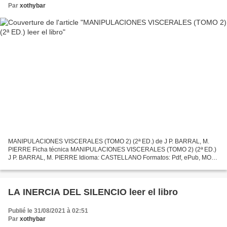
Par
xothybar
MANIPULACIONES VISCERALES (TOMO 2) (2ª ED.) de J P. BARRAL, M.
PIERRE Ficha técnica MANIPULACIONES VISCERALES (TOMO 2) (2ª ED.)
J P. BARRAL, M. PIERRE Idioma: CASTELLANO Formatos: Pdf, ePub, MOBI,
FB2 ISBN: 9788445819272 Editorial: MASSON Año de edición:...
LA INERCIA DEL SILENCIO leer el libro
Publié le 31/08/2021 à 02:51
Par
xothybar