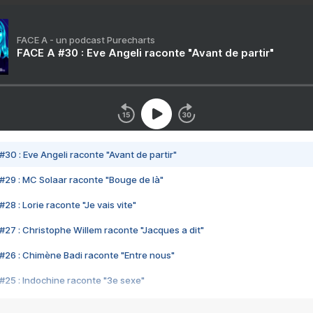
FACE A - un podcast Purecharts
FACE A #30 : Eve Angeli raconte "Avant de partir"
#30 : Eve Angeli raconte "Avant de partir"
#29 : MC Solaar raconte "Bouge de là"
28 : Lorie raconte "Je vais vite"
#27 : Christophe Willem raconte "Jacques a dit"
#26 : Chimène Badi raconte "Entre nous"
#25 : Indochine raconte "3e sexe"
#24 : Zaho raconte "C'est chelou"