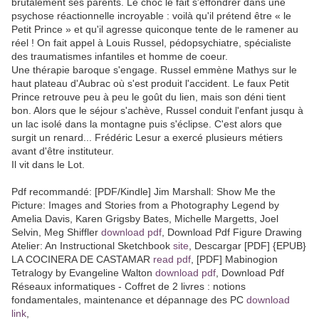
brutalement ses parents. Le choc le fait s'effondrer dans une
psychose réactionnelle incroyable : voilà qu'il prétend être « le
Petit Prince » et qu'il agresse quiconque tente de le ramener au
réel ! On fait appel à Louis Russel, pédopsychiatre, spécialiste
des traumatismes infantiles et homme de coeur.
Une thérapie baroque s'engage. Russel emmène Mathys sur le
haut plateau d'Aubrac où s'est produit l'accident. Le faux Petit
Prince retrouve peu à peu le goût du lien, mais son déni tient
bon. Alors que le séjour s'achève, Russel conduit l'enfant jusqu à
un lac isolé dans la montagne puis s'éclipse. C'est alors que
surgit un renard... Frédéric Lesur a exercé plusieurs métiers
avant d'être instituteur.
Il vit dans le Lot.
Pdf recommandé: [PDF/Kindle] Jim Marshall: Show Me the
Picture: Images and Stories from a Photography Legend by
Amelia Davis, Karen Grigsby Bates, Michelle Margetts, Joel
Selvin, Meg Shiffler
download pdf
, Download Pdf Figure Drawing
Atelier: An Instructional Sketchbook
site
, Descargar [PDF] {EPUB}
LA COCINERA DE CASTAMAR
read pdf
, [PDF] Mabinogion
Tetralogy by Evangeline Walton
download pdf
, Download Pdf
Réseaux informatiques - Coffret de 2 livres : notions
fondamentales, maintenance et dépannage des PC
download
link
,