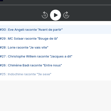
#30 : Eve Angeli raconte "Avant de partir"
#29 : MC Solaar raconte "Bouge de là"
28 : Lorie raconte "Je vais vite"
#27 : Christophe Willem raconte "Jacques a dit"
#26 : Chimène Badi raconte "Entre nous"
#25 : Indochine raconte "3e sexe"
#24 : Zaho raconte "C'est chelou"
#23 : Patrick Bruel raconte "Au café des délices"
#22 : Kyo raconte "Le chemin"
#21 : Nolwenn Leroy raconte "Cassé"