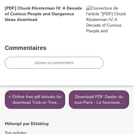
[PDF] Chuck Klosterman IV: A Decade
of Curious People and Dangerous
Ideas download
Commentaires
Ajouter un commentaire
< Online free pdf ebooks for
Download PDF Dealer du
download Trick-or-Treat
tout-Paris - Le fournisseur
with Tow Truck Joe
des stars parle >
9780358063674
Hébergé par Eklablog
Top articles